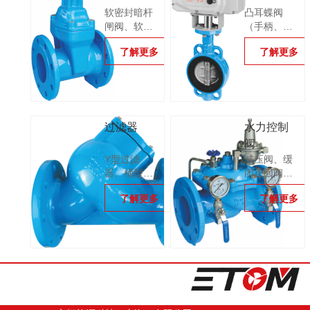
软密封暗杆
凸耳蝶阀
闸阀、软密
（手柄、涡
封明杆闸
轮）、电动
了解更多
了解更多
阀、软密封
\气动蝶阀、
电动闸阀
法兰蝶阀、
硬密封对夹
式蝶阀、硬
密封法兰式
蝶阀
过滤器
水力控制
阀
Y型过滤
减压阀、缓
器、桶型过
闭止回阀、
滤器
压差控制阀
了解更多
了解更多
等